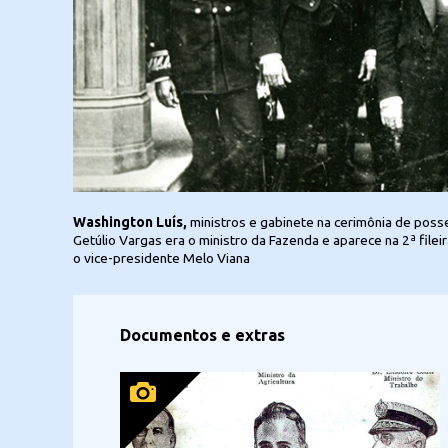
Iconographia
Iconographia
 Redonda
Indústria e Comércio, posa com operários
Alunos de uma escola pública em São Paulo,
da CSN, em 1941
Washington Luís,
ministros e gabinete na cerimônia de poss
Getúlio Vargas assina
bairro da Bela Vista. Flo
o dec
importantes cientistas sociais brasileiros, é o terceiro sentado no banco a
Getúlio Vargas era o ministro da Fazenda e aparece na 2ª filei
o vice-presidente Melo Viana
Documentos e extras