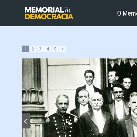
O Memo
1
2
3
4
5
<