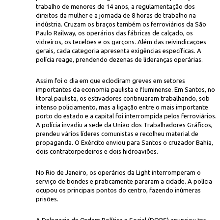
trabalho de menores de 14 anos, a regulamentação dos
direitos da mulher e a jornada de 8 horas de trabalho na
indústria. Cruzam os braços também os ferroviários da São
Paulo Railway, os operários das fábricas de calçado, os
vidreiros, os tecelões e os garçons. Além das reivindicações
gerais, cada categoria apresenta exigências específicas. A
polícia reage, prendendo dezenas de lideranças operárias.
Assim foi o dia em que eclodiram greves em setores
Icon
eiro) durante a greve
importantes da economia paulista e fluminense. Em Santos, no
litoral paulista, os estivadores continuaram trabalhando, sob
intenso policiamento, mas a ligação entre o mais importante
porto do estado e a capital foi interrompida pelos ferroviários.
A polícia invadiu a sede da União dos Trabalhadores Gráficos,
prendeu vários líderes comunistas e recolheu material de
propaganda. O Exército enviou para Santos o cruzador Bahia,
dois contratorpedeiros e dois hidroaviões.
No Rio de Janeiro, os operários da Light interromperam o
serviço de bondes e praticamente pararam a cidade. A polícia
ocupou os principais pontos do centro, fazendo inúmeras
prisões.