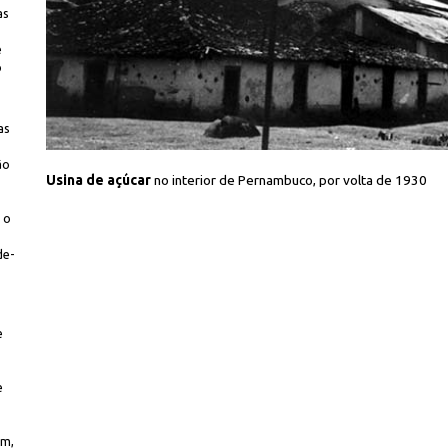
as
e
o
as
ão
Iconographia
Usina de açúcar
no interior de Pernambuco, por volta de 1930
 o
de-
e
e
em,