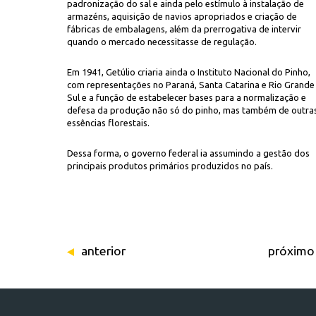
padronização do sal e ainda pelo estímulo à instalação de
armazéns, aquisição de navios apropriados e criação de
fábricas de embalagens, além da prerrogativa de intervir
quando o mercado necessitasse de regulação.
Em 1941, Getúlio criaria ainda o Instituto Nacional do Pinho,
com representações no Paraná, Santa Catarina e Rio Grande
Sul e a função de estabelecer bases para a normalização e
defesa da produção não só do pinho, mas também de outra
essências florestais.
Dessa forma, o governo federal ia assumindo a gestão dos
principais produtos primários produzidos no país.
anterior
próximo