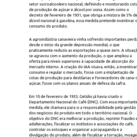
setor sucroalcooleiro nacional, definindo e monitorando cot
de produção de açúcar e álcool por usina. Assim como o
decreto de fevereiro de 1931, que obriga a mistura de 5% d
álcool nacional à gasolina, essa medida pretende incentivar 
consumo do produto.
A agroindústria canavieira vinha sofrendo importantes perd
desde o início da grande depressão mundial, o que
praticamente reduziu as exportações a quase zero. A situaç
ortação no porto de Santos
se agravou com o aumento da produção, o que ampliou a
oferta para níveis superiores à capacidade de absorção do
mercado interno. A criação do IAA visava, então, a incentivar
consumo e regular o mercado, fosse com a implantação de
cotas de produção para destilarias e fornecedores de cana-
açúcar, fosse com os planos anuais de defesa da safra.
Em 10 de fevereiro de 1933, Getúlio já havia criado o
Departamento Nacional do Café (DNC). Com essa important
medida, ele chamava para si a responsabilidade pela gestão
dos negócios do produto em todo o território nacional. O
objetivo do DNC era melhorar a produção, reprimir fraudes 
adulterações, fiscalizar os institutos e associações do café,
controlar os estoques e organizar a propaganda e a
divulgação do produto, além de fiscalizar a torração, moag