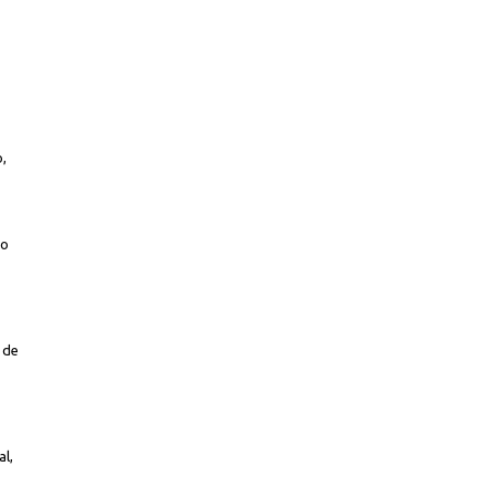
o,
do
 de
al,