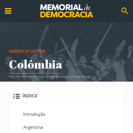
AMÉRICA LATINA
Colômbia
(Foto: Archivo fotográfico Sady Gonzaléz/Biblioteca Luis Ángel Arango)
ÍNDICE
Introdução
Argentina