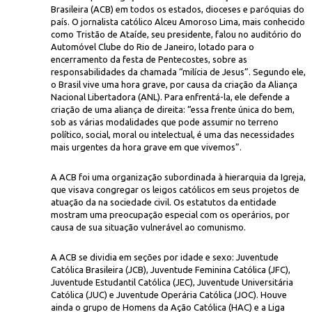
Brasileira (ACB) em todos os estados, dioceses e paróquias do
país. O jornalista católico Alceu Amoroso Lima, mais conhecido
como Tristão de Ataíde, seu presidente, falou no auditório do
Automóvel Clube do Rio de Janeiro, lotado para o
encerramento da festa de Pentecostes, sobre as
responsabilidades da chamada “milícia de Jesus”. Segundo ele,
o Brasil vive uma hora grave, por causa da criação da Aliança
Nacional Libertadora (ANL). Para enfrentá-la, ele defende a
criação de uma aliança de direita: “essa frente única do bem,
Acervo Me. Maria Teresa/Inst. Moreira
sob as várias modalidades que pode assumir no terreno
 Católica Brasileira, praça 15 de Junho, Rio de Janeiro
político, social, moral ou intelectual, é uma das necessidades
mais urgentes da hora grave em que vivemos”.
A ACB foi uma organização subordinada à hierarquia da Igreja,
que visava congregar os leigos católicos em seus projetos de
atuação da na sociedade civil. Os estatutos da entidade
mostram uma preocupação especial com os operários, por
causa de sua situação vulnerável ao comunismo.
A ACB se dividia em seções por idade e sexo: Juventude
Católica Brasileira (JCB), Juventude Feminina Católica (JFC),
Juventude Estudantil Católica (JEC), Juventude Universitária
Católica (JUC) e Juventude Operária Católica (JOC). Houve
ainda o grupo de Homens da Ação Católica (HAC) e a Liga