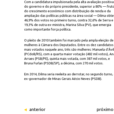
Com a candidatura impulsionada pela alta avaliação positiva
do governo e do próprio presidente, superior a 80% — frut
do crescimento econômico com distribuição de renda e da
ampliação das políticas públicas na área social — Dilma obt
46,9% dos votos no primeiro turno, contra 32,6% de Serra e
19,3% de outra ex-ministra, Marina Silva (PV), que emergia
como importante força política.
O pleito de 2010 também foi marcado pela ampla eleição de
mulheres à Câmara dos Deputados. Entre os dez candidatos
mais votados naquele ano, três são mulheres: Manuela d’Ávi
(PCdoB/RS), com a quarta maior votação (482 mil votos), An
Arraes (PSB/PE), quinta mais votada, com 387 mil votos, e
Bruna Furlan (PSDB/SP), a décima, com 270 mil votos.
Em 2014, Dilma seria reeleita ao derrotar, no segundo turno,
ex-governador de Minas Gerais Aécio Neves (PSDB).
anterior
próximo