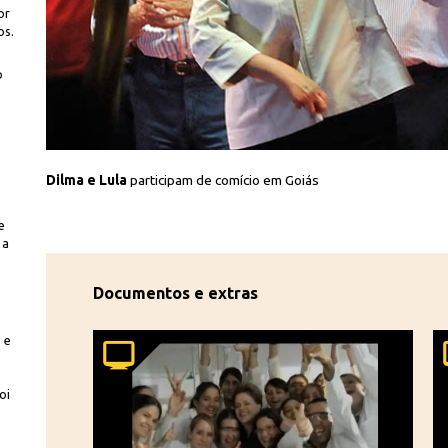
or
os.
o
 Casal Jr/ABr
Dilma e Lula
participam de comício em Goiás
e
 a
Documentos e extras
 e
oi