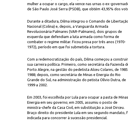
mulher a ocupar o cargo, ela vence nas urnas o ex-governad
de São Paulo José Serra (PSDB), que obtém 43,95% dos vot
Durante a ditadura, Dilma integrou o Comando de Libertaçã
Nacional (Colina) e, depois, a Vanguarda Armada
Revolucionária Palmares (VAR-Palmares), dois grupos de
esquerda que defendiam a luta armada como forma de
combater o regime militar. Ficou presa por três anos (1970-
1972), período em que foi submetida a tortura.
Marcello
 2014
: reeleita ao derrotar Aécio Neves no segundo turno
Com a redemocratização do país, Dilma começou a construir
sua carreira política. Primeiro, como secretária da Fazenda d
Porto Alegre, na gestão do pedetista Alceu Colares, de 1985
1988; depois, como secretária de Minas e Energia do Rio
Grande do Sul, na administração do petista Olívio Dutra, de
1999 a 2002.
Em 2003, foi escolhida por Lula para ocupar a pasta de Minas
Energia em seu governo; em 2005, assumiu o posto de
ministra-chefe da Casa Civil, em substituição a José Dirceu.
Braço direito do presidente Lula em seu segundo mandato, f
indicada para concorrer à sucessão presidencial.