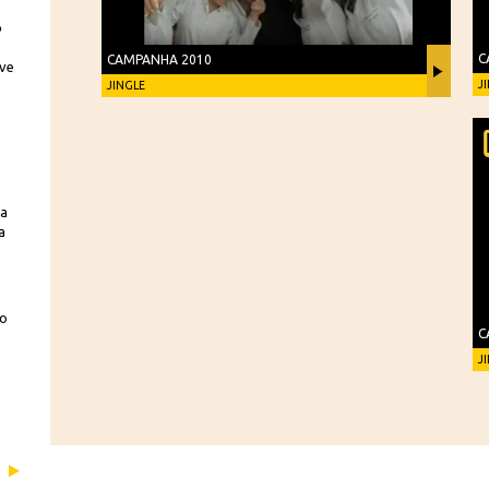
o
C
CAMPANHA 2010
eve
J
JINGLE
la
a
 o
C
J