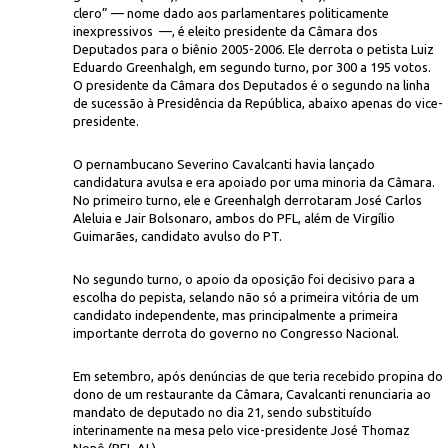
clero” — nome dado aos parlamentares politicamente
inexpressivos —, é eleito presidente da Câmara dos
Deputados para o biênio 2005-2006. Ele derrota o petista Luiz
Eduardo Greenhalgh, em segundo turno, por 300 a 195 votos.
O presidente da Câmara dos Deputados é o segundo na linha
de sucessão à Presidência da República, abaixo apenas do vice-
presidente.
O pernambucano Severino Cavalcanti havia lançado
J. Frei
dos, Severino Cavalcanti, concede
entrevista em Brasília
candidatura avulsa e era apoiado por uma minoria da Câmara.
No primeiro turno, ele e Greenhalgh derrotaram José Carlos
Aleluia e Jair Bolsonaro, ambos do PFL, além de Virgílio
Guimarães, candidato avulso do PT.
No segundo turno, o apoio da oposição foi decisivo para a
escolha do pepista, selando não só a primeira vitória de um
candidato independente, mas principalmente a primeira
importante derrota do governo no Congresso Nacional.
Em setembro, após denúncias de que teria recebido propina do
dono de um restaurante da Câmara, Cavalcanti renunciaria ao
mandato de deputado no dia 21, sendo substituído
interinamente na mesa pelo vice-presidente José Thomaz