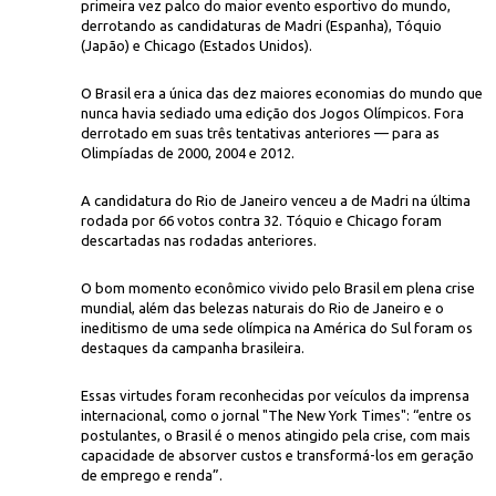
primeira vez palco do maior evento esportivo do mundo,
derrotando as candidaturas de Madri (Espanha), Tóquio
(Japão) e Chicago (Estados Unidos).
O Brasil era a única das dez maiores economias do mundo que
nunca havia sediado uma edição dos Jogos Olímpicos. Fora
derrotado em suas três tentativas anteriores — para as
Olimpíadas de 2000, 2004 e 2012.
Wikimedia 
itória do Rio na disputa para sediar Olimpíadas de 2016
A candidatura do Rio de Janeiro venceu a de Madri na última
rodada por 66 votos contra 32. Tóquio e Chicago foram
descartadas nas rodadas anteriores.
O bom momento econômico vivido pelo Brasil em plena crise
mundial, além das belezas naturais do Rio de Janeiro e o
ineditismo de uma sede olímpica na América do Sul foram os
destaques da campanha brasileira.
Essas virtudes foram reconhecidas por veículos da imprensa
internacional, como o jornal "The New York Times": “entre os
postulantes, o Brasil é o menos atingido pela crise, com mais
capacidade de absorver custos e transformá-los em geração
de emprego e renda”.