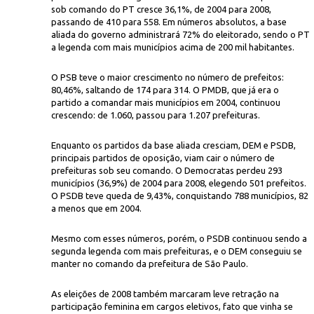
sob comando do PT cresce 36,1%, de 2004 para 2008,
passando de 410 para 558. Em números absolutos, a base
aliada do governo administrará 72% do eleitorado, sendo o PT
a legenda com mais municípios acima de 200 mil habitantes.
O PSB teve o maior crescimento no número de prefeitos:
80,46%, saltando de 174 para 314. O PMDB, que já era o
partido a comandar mais municípios em 2004, continuou
crescendo: de 1.060, passou para 1.207 prefeituras.
Janine Mor
s:
com a segurança reforçada, o município tem votação tranquila
Enquanto os partidos da base aliada cresciam, DEM e PSDB,
principais partidos de oposição, viam cair o número de
prefeituras sob seu comando. O Democratas perdeu 293
municípios (36,9%) de 2004 para 2008, elegendo 501 prefeitos.
O PSDB teve queda de 9,43%, conquistando 788 municípios, 82
a menos que em 2004.
Mesmo com esses números, porém, o PSDB continuou sendo a
segunda legenda com mais prefeituras, e o DEM conseguiu se
manter no comando da prefeitura de São Paulo.
As eleições de 2008 também marcaram leve retração na
participação feminina em cargos eletivos, fato que vinha se