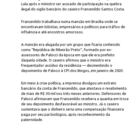
Lula após o ministro ser acusado de participação na quebra
ilegal do sigilo bancário do caseiro Francenildo Santos Costa.
Francenildo trabalhava numa mansão em Brasília onde se
encontravam lobistas, empresários e políticos para tráfico de
influência e até encontros amorosos.
A mansão era alugada por um grupo que ficaria conhecido
Wikimedia 
como “República de Ribeirão Preto”, formado por ex-
ós denúncias
assessores de Palocci da época em que ele era prefeito
daquela cidade. O caseiro afirmou que o ministro era
frequentador assíduo da residência — desmentindo o
depoimento de Palocci à CPI dos Bingos, em janeiro de 2003.
Em meio à crise política, a imprensa divulgou um extrato
bancário da conta de Francenildo, que atestava o recebimento
de mais de R$ 30 mil nos três meses anteriores. Defensores de
Palocci afirmavam que Francenildo recebera a quantia em troca
de seu depoimento desfavorável ao ministro. Já o caseiro
sustentava que o dinheiro seria uma compensação financeira
paga por seu pai biológico, após reconhecimento da
paternidade.