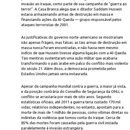
invasão ao Iraque, como parte de sua campanha de "guerra ao
terror". A Casa Branca alega que o ditador Saddam Hussein
estaria armazenando armas de destruição em massa e
financiando ações da Al-Qaeda — grupo responsável pelos
ataques terroristas de 2001.
As justificativas do governo norte-americano se mostrariam
não apenas frágeis, mas falsas: as tais armas de destruição em
massa nunca foram encontradas, e não havia nem mesmo
Ayrton Centeno/Arquivo 
lizado em Porto Alegre,
protesta contra guerra dos EUA no Iraque
indício de que Hussein tivesse alguma ligação com a Al-Qaeda.
Tais mentiras sustentaram uma ação militar que acabaria
transformando o país árabe em palco do conflito mais violento
do século 21. Além disso, a democracia prometida pelos
Estados Unidos jamais seria instaurada.
Apesar da campanha mundial contra a guerra, a maior já vista,
e da posição contrária do Conselho de Segurança da ONU, o
conflito se arrastaria por mais de oito anos. Segundo
estatísticas oficiais, até 2011 a guerra teria custado 170 mil
vidas; relatórios independentes, no entanto, apontam para a
morte de mais de 1 milhão de pessoas, como vítimas diretas ou
indiretas da violência que tomou conta do Iraque. Cerca de
85% das mortes foram causadas pela guerra civil iniciada
paralelamente à invasão estrangeira.