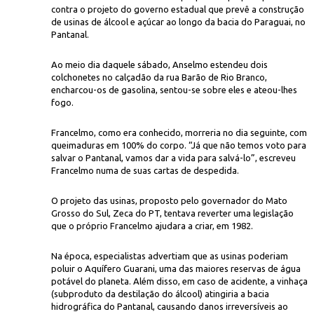
contra o projeto do governo estadual que prevê a construção
de usinas de álcool e açúcar ao longo da bacia do Paraguai, no
Pantanal.
Ao meio dia daquele sábado, Anselmo estendeu dois
colchonetes no calçadão da rua Barão de Rio Branco,
encharcou-os de gasolina, sentou-se sobre eles e ateou-lhes
fogo.
ONG Rio
Francelmo, como era conhecido, morreria no dia seguinte, com
queimaduras em 100% do corpo. “Já que não temos voto para
salvar o Pantanal, vamos dar a vida para salvá-lo”, escreveu
Francelmo numa de suas cartas de despedida.
O projeto das usinas, proposto pelo governador do Mato
Grosso do Sul, Zeca do PT, tentava reverter uma legislação
que o próprio Francelmo ajudara a criar, em 1982.
Na época, especialistas advertiam que as usinas poderiam
poluir o Aquífero Guarani, uma das maiores reservas de água
potável do planeta. Além disso, em caso de acidente, a vinhaça
(subproduto da destilação do álcool) atingiria a bacia
hidrográfica do Pantanal, causando danos irreversíveis ao