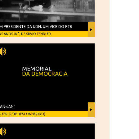
M PRESIDENTE DA UDN, UM VICE DO PTB
OS ANOS JK ", DE SÍLVIO TENDLER
JAN-JAN"
INTÉRPRETE DESCONHECIDO)