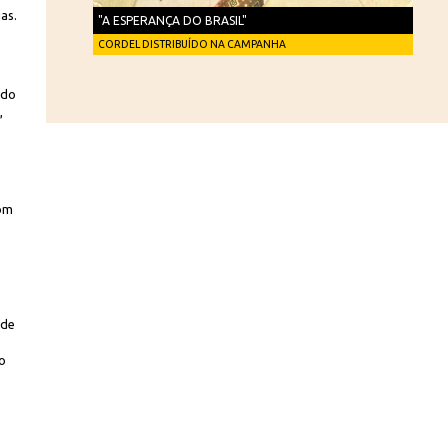
as.
"A ESPERANÇA DO BRASIL"
CORDEL DISTRIBUÍDO NA CAMPANHA
 do
,
com
 de
go