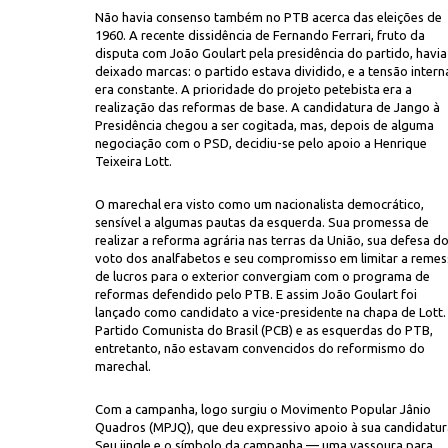
Não havia consenso também no PTB acerca das eleições de
1960. A recente dissidência de Fernando Ferrari, fruto da
disputa com João Goulart pela presidência do partido, havia
deixado marcas: o partido estava dividido, e a tensão intern
era constante. A prioridade do projeto petebista era a
realização das reformas de base. A candidatura de Jango à
Presidência chegou a ser cogitada, mas, depois de alguma
negociação com o PSD, decidiu-se pelo apoio a Henrique
Teixeira Lott.
O marechal era visto como um nacionalista democrático,
sensível a algumas pautas da esquerda. Sua promessa de
realizar a reforma agrária nas terras da União, sua defesa d
voto dos analfabetos e seu compromisso em limitar a remes
de lucros para o exterior convergiam com o programa de
reformas defendido pelo PTB. E assim João Goulart foi
lançado como candidato a vice-presidente na chapa de Lott.
Partido Comunista do Brasil (PCB) e as esquerdas do PTB,
entretanto, não estavam convencidos do reformismo do
marechal.
Com a campanha, logo surgiu o Movimento Popular Jânio
Quadros (MPJQ), que deu expressivo apoio à sua candidatur
Seu jingle e o símbolo da campanha — uma vassoura para