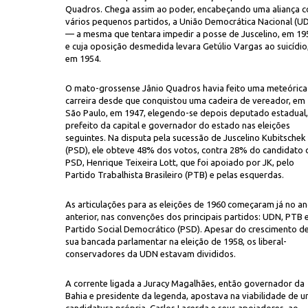
Quadros. Chega assim ao poder, encabeçando uma aliança 
vários pequenos partidos, a União Democrática Nacional (U
— a mesma que tentara impedir a posse de Juscelino, em 19
e cuja oposição desmedida levara Getúlio Vargas ao suicídio
em 1954.
O mato-grossense Jânio Quadros havia feito uma meteórica
carreira desde que conquistou uma cadeira de vereador, em
São Paulo, em 1947, elegendo-se depois deputado estadual,
e do Sul, em maio de 1960
prefeito da capital e governador do estado nas eleições
seguintes. Na disputa pela sucessão de Juscelino Kubitschek
(PSD), ele obteve 48% dos votos, contra 28% do candidato 
PSD, Henrique Teixeira Lott, que foi apoiado por JK, pelo
Partido Trabalhista Brasileiro (PTB) e pelas esquerdas.
As articulações para as eleições de 1960 começaram já no a
anterior, nas convenções dos principais partidos: UDN, PTB 
Partido Social Democrático (PSD). Apesar do crescimento d
sua bancada parlamentar na eleição de 1958, os liberal-
conservadores da UDN estavam divididos.
A corrente ligada a Juracy Magalhães, então governador da
Bahia e presidente da legenda, apostava na viabilidade de 