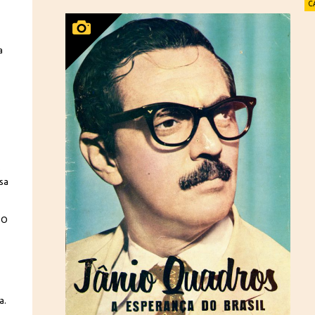
C
a
o
sa
 O
a.