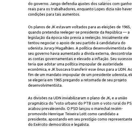
do governo. Jango defendia ajustes dos salários com ganho
reais para os trabalhadores, enquanto Lopes dizia não haver
condições para tais aumentos.
Os planos de JK estavam voltados para as eleições de 1965,
quando pretendia reeleger-se presidente da República — a
legislação da época não previa a reeleição. Inicialmente ele
tentou negociar o apoio de seu partido à candidatura do
udenista Juracy Magalhães. A política desenvolvimentista de
seu governo havia aumentado a dívida externa, descontrol
as contas governamentais e elevado a inflação. Seu sucesso
teria que adotar uma política impopular de austeridade
econômica, e JK buscava transferir esse ônus para a UDN. A
fim de um mandato impopular de um presidente udenista, el
se elegeria em 1965 pregando a retomada de seu projeto
desenvolvimentista.
As divisões na UDN inviabilizaram o plano de JK, e a união
pragmática do “voto urbano do PTB com o voto rural do P
acabou prevalecendo. O PSD lançou o marechal recém-
promovido Henrique Teixeira Lott como candidato a
presidente, apostando em seu prestígio como representant
do Exército democrático e legalista.