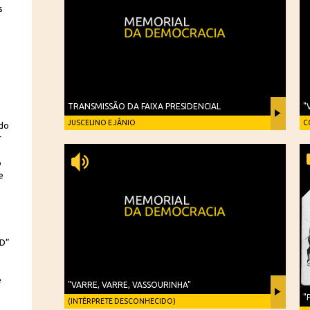
s
TRANSMISSÃO DA FAIXA PRESIDENCIAL
"
JUSCELINO E JÂNIO
C
ado
r
o
e
SD”
e
"VARRE, VARRE, VASSOURINHA"
"
(INTÉRPRETE DESCONHECIDO)