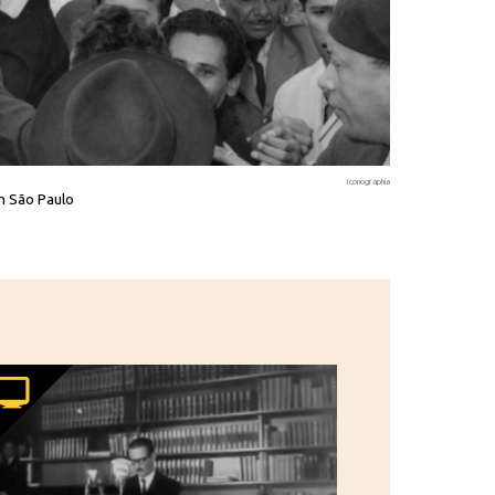
Iconographia
m São Paulo
A improvável