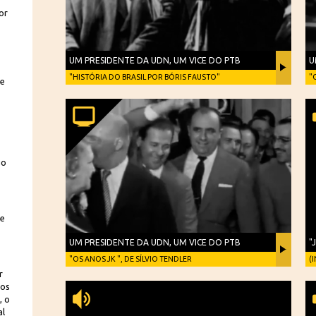
or
UM PRESIDENTE DA UDN, UM VICE DO PTB
U
"HISTÓRIA DO BRASIL POR BÓRIS FAUSTO"
"
te
go
te
UM PRESIDENTE DA UDN, UM VICE DO PTB
"
"OS ANOS JK ", DE SÍLVIO TENDLER
(
r
 os
, o
al