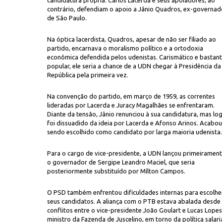
candidatura própria. Carlos Lacerda e seus apoiadores, ao
contrário, defendiam o apoio a Jânio Quadros, ex-governad
de São Paulo.
Na óptica lacerdista, Quadros, apesar de não ser filiado ao
partido, encarnava o moralismo político e a ortodoxia
econômica defendida pelos udenistas. Carismático e bastan
popular, ele seria a chance de a UDN chegar à Presidência da
República pela primeira vez.
Na convenção do partido, em março de 1959, as correntes
lideradas por Lacerda e Juracy Magalhães se enfrentaram.
Diante da tensão, Jânio renunciou à sua candidatura, mas lo
foi dissuadido da ideia por Lacerda e Afonso Arinos. Acabou
sendo escolhido como candidato por larga maioria udenista.
Para o cargo de vice-presidente, a UDN lançou primeiramen
o governador de Sergipe Leandro Maciel, que seria
posteriormente substituído por Mílton Campos.
O PSD também enfrentou dificuldades internas para escolhe
seus candidatos. A aliança com o PTB estava abalada desde
conflitos entre o vice-presidente João Goulart e Lucas Lopes
ministro da Fazenda de Juscelino, em torno da política salari