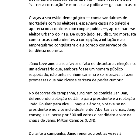
“varrer a corrupção” e moralizar a política — ganharam as ru
Graças a seu estilo demagógico — comia sanduíches de
mortadela com os eleitores, espalhava caspa no paletó e
aparecia nos comícios com roupas puídas —, aproximara-se
eleitor urbano do PTB. De outro lado, seu discurso moralista
com críticas contundentes à corrupção, à inflação e ao
empreguismo conquistara o eleitorado conservador de
tendência udenista.
Jânio teve ainda a seu favor o fato de disputar as eleições 
um adversário que, embora fosse um homem público
respeitado, não tinha nenhum carisma e se recusava a fazer
promessas que não tivesse certeza de poder cumprir.
No decorrer da campanha, surgiram os comitês Jan-Jan,
defendendo a eleição de Jânio para presidente e a reeleição
João Goulart para vice — naquela época, votava-se no
presidente e no vice individualmente. Abertas as urnas, Jan
conseguiu superar por 300 mil votos o candidato a vice na
chapa de Jânio, Mílton Campos (UDN).
Durante a campanha, Jânio renunciou outras vezes à