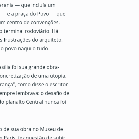
erania — que incluía um
 — e a praça do Povo — que
 um centro de convenções.
o terminal rodoviário. Há
 frustrações do arquiteto,
o povo naquilo tudo.
sília foi sua grande obra-
concretização de uma utopia.
ança”, como disse o escritor
empre lembrava: o desafio de
do planalto Central nunca foi
ão de sua obra no Museu de
 Paris, fez questão de subir