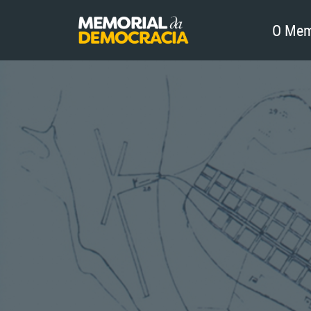
O Mem