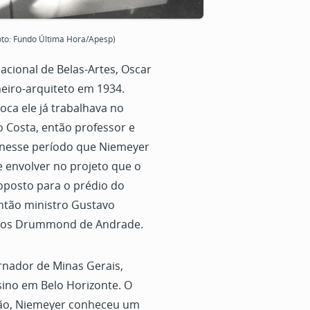
(Foto: Fundo Última Hora/Apesp)
acional de Belas-Artes, Oscar
eiro-arquiteto em 1934.
ca ele já trabalhava no
o Costa, então professor e
i nesse período que Niemeyer
e envolver no projeto que o
roposto para o prédio do
ntão ministro Gustavo
rlos Drummond de Andrade.
rnador de Minas Gerais,
sino em Belo Horizonte. O
ção, Niemeyer conheceu um