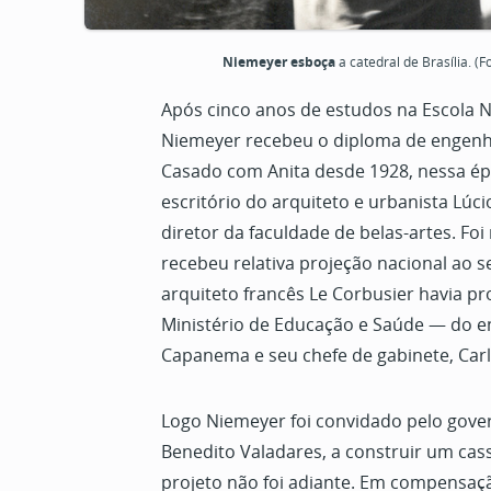
Niemeyer esboça
a catedral de Brasília. 
Após cinco anos de estudos na Escola N
Niemeyer recebeu o diploma de engenh
Casado com Anita desde 1928, nessa épo
escritório do arquiteto e urbanista Lúci
diretor da faculdade de belas-artes. Fo
recebeu relativa projeção nacional ao s
arquiteto francês Le Corbusier havia p
Ministério de Educação e Saúde — do e
Capanema e seu chefe de gabinete, Ca
Logo Niemeyer foi convidado pelo gove
Benedito Valadares, a construir um cas
projeto não foi adiante. Em compensa