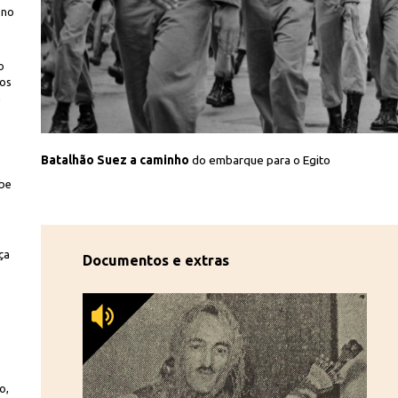
 no
o
dos
m
Iconographia
Batalhão Suez a caminho
do embarque para o Egito
abe
ça
Documentos e extras
o,