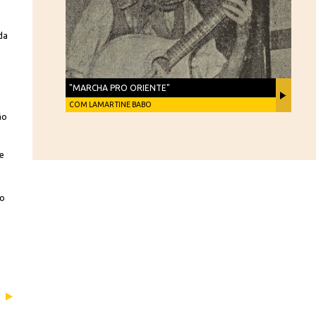
da
"MARCHA PRO ORIENTE"
COM LAMARTINE BABO
ão
de
no