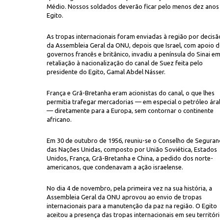
Médio. Nossos soldados deverão ficar pelo menos dez anos
Egito.
As tropas internacionais foram enviadas à região por decisã
da Assembleia Geral da ONU, depois que Israel, com apoio 
governos francês e britânico, invadiu a península do Sinai e
retaliação à nacionalização do canal de Suez feita pelo
presidente do Egito, Gamal Abdel Násser.
inho
do Oriente Médio deixam o porto do Rio de Janeiro
França e Grã-Bretanha eram acionistas do canal, o que lhes
permitia trafegar mercadorias — em especial o petróleo ár
— diretamente para a Europa, sem contornar o continente
africano.
Em 30 de outubro de 1956, reuniu-se o Conselho de Seguran
das Nações Unidas, composto por União Soviética, Estados
Unidos, França, Grã-Bretanha e China, a pedido dos norte-
americanos, que condenavam a ação israelense.
No dia 4 de novembro, pela primeira vez na sua história, a
Assembleia Geral da ONU aprovou ao envio de tropas
internacionais para a manutenção da paz na região. O Egito
aceitou a presença das tropas internacionais em seu territóri