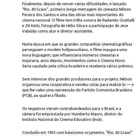
Finalmente, depois de vencer várias dificuldades, é lançado
“Rio, 40 Graus”, primeiro longa-metragem do cineasta Nélson
Pereira dos Santos e uma das obras mais importantes do
cinema nacional. O filme tem trilha sonora de Radamés Gnattalli
e Zé Ketti, fotografia de Hélio Silva e a participação de Jece
Valadão como ator e diretor-assistente.
Numa época em que as grandes companhias cinematográficas
perseguiam o modelo hollywoodiano, o filme inaugura uma
Icon
dos Santos
nova linguagem, que influenciaria inúmeros cineastas e
inspiraria, anos depois, movimentos como o Cinema Novo.
Seria saudado pela crítica brasileira e receberia vários prêmios.
Sem interesse dos grandes produtores para o projeto, Nélson
organizou uma cooperativa e vendeu cotas para realizá-lo — o
que lhe valeu uma repreensão do Partido Comunista Brasileiro
(PCB), ao qual era filiado.
Os negativos vieram contrabandeados para o Brasil, e a
câmera foi emprestada por Humberto Mauro, diretor do
Instituto Nacional do Cinema Educativo (Ince).
Concluído em 1955 com baixíssimo orçamento, “Rio, 40 Graus”