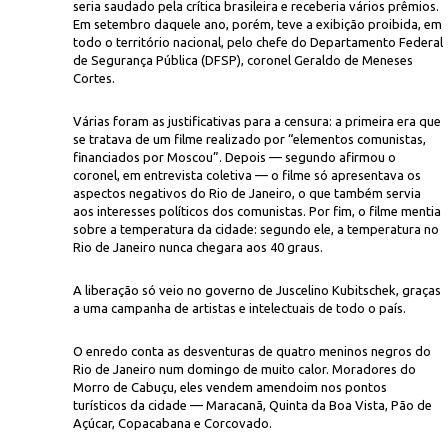
seria saudado pela crítica brasileira e receberia vários prêmios.
Em setembro daquele ano, porém, teve a exibição proibida, em
todo o território nacional, pelo chefe do Departamento Federal
de Segurança Pública (DFSP), coronel Geraldo de Meneses
Cortes.
Várias foram as justificativas para a censura: a primeira era que
se tratava de um filme realizado por “elementos comunistas,
financiados por Moscou”. Depois — segundo afirmou o
coronel, em entrevista coletiva — o filme só apresentava os
aspectos negativos do Rio de Janeiro, o que também servia
aos interesses políticos dos comunistas. Por fim, o filme mentia
sobre a temperatura da cidade: segundo ele, a temperatura no
Rio de Janeiro nunca chegara aos 40 graus.
A liberação só veio no governo de Juscelino Kubitschek, graças
a uma campanha de artistas e intelectuais de todo o país.
O enredo conta as desventuras de quatro meninos negros do
Rio de Janeiro num domingo de muito calor. Moradores do
Morro de Cabuçu, eles vendem amendoim nos pontos
turísticos da cidade — Maracanã, Quinta da Boa Vista, Pão de
Açúcar, Copacabana e Corcovado.