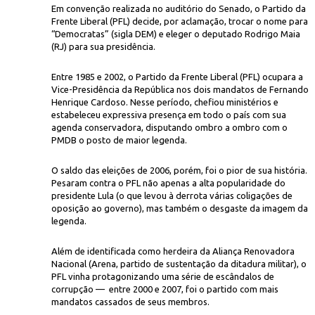
Em convenção realizada no auditório do Senado, o Partido da
Frente Liberal (PFL) decide, por aclamação, trocar o nome para
“Democratas” (sigla DEM) e eleger o deputado Rodrigo Maia
(RJ) para sua presidência.
Entre 1985 e 2002, o Partido da Frente Liberal (PFL) ocupara a
Vice-Presidência da República nos dois mandatos de Fernando
Henrique Cardoso. Nesse período, chefiou ministérios e
estabeleceu expressiva presença em todo o país com sua
Roosewelt Pinhe
batizado de "Democratas"), Rodrigo Maia (à esquerda), ao lado de Jorge
agenda conservadora, disputando ombro a ombro com o
ordinária que refundou o partido
PMDB o posto de maior legenda.
O saldo das eleições de 2006, porém, foi o pior de sua história.
Pesaram contra o PFL não apenas a alta popularidade do
presidente Lula (o que levou à derrota várias coligações de
oposição ao governo), mas também o desgaste da imagem da
legenda.
Além de identificada como herdeira da Aliança Renovadora
Nacional (Arena, partido de sustentação da ditadura militar), o
PFL vinha protagonizando uma série de escândalos de
corrupção — entre 2000 e 2007, foi o partido com mais
mandatos cassados de seus membros.