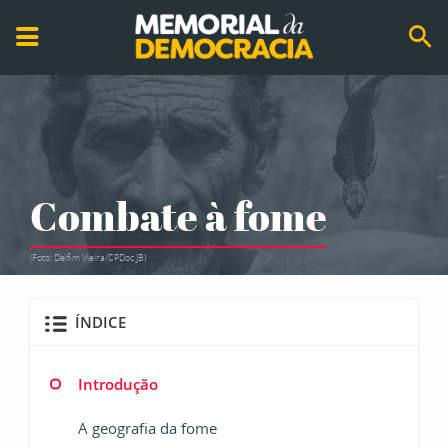
Combate à fome
(Foto: Delfim Vieira/CPDoc JB)
ÍNDICE
Introdução
A geografia da fome