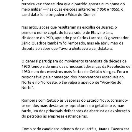
terceira vez consecutiva que o partido aposta num nome do
meio militar — nas duas eleições anteriores (1950 e 1955), o
candidato foi o brigadeiro Eduardo Gomes.
Nas articulações que resultaram na escolha de Juarez, o
primeiro nome cogitado havia sido o de Etelvino Lins,
dissidente do PSD, apoiado por Carlos Lacerda. O governador
Jânio Quadros também foi lembrado, mas ele abriu mão da
disputa ao saber que Távora pleiteava a candidatura.
Folh
n Roosevelt, centro de São Paulo: usadas na campanha de Jânio Quadros ao
 reaparecem
O general participara do movimento tenentista da década de
1920, tendo sido uma das principais lideranças da Revolução de
1930 e um dos ministros mais fortes de Getúlio Vargas. Fora o
responsável pela nomeação dos interventores estaduais no
Norte e no Nordeste, o lhe valeu o apelido de “Vice-Rei do
Norte”.
Rompera com Getúlio às vésperas do Estado Novo, tornando-
se um dos mais destacados opositores do getulismo e, mais
tarde, um dos principais defensores da abertura da exploração
do petróleo às empresas estrangeiras.
Como todo candidato oriundo dos quartéis, Juarez Távora era