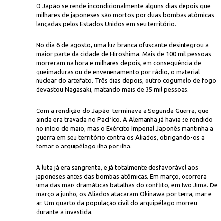
O Japão se rende incondicionalmente alguns dias depois que
milhares de japoneses são mortos por duas bombas atômicas
lançadas pelos Estados Unidos em seu território.
No dia 6 de agosto, uma luz branca ofuscante desintegrou a
maior parte da cidade de Hiroshima. Mais de 100 mil pessoas
morreram na hora e milhares depois, em consequência de
queimaduras ou de envenenamento por rádio, o material
nuclear do artefato. Três dias depois, outro cogumelo de fogo
Nagasaki Atomic Bomb
asaki,
visto de Koyagi-jima, a cerca de 10 km do local da explosão, em 9 d
devastou Nagasaki, matando mais de 35 mil pessoas.
Com a rendição do Japão, terminava a Segunda Guerra, que
ainda era travada no Pacífico. A Alemanha já havia se rendido
no início de maio, mas o Exército Imperial Japonês mantinha a
guerra em seu território contra os Aliados, obrigando-os a
tomar o arquipélago ilha por ilha.
A luta já era sangrenta, e já totalmente desfavorável aos
japoneses antes das bombas atômicas. Em março, ocorrera
uma das mais dramáticas batalhas do conflito, em Iwo Jima. De
março a junho, os Aliados atacaram Okinawa por terra, mar e
ar. Um quarto da população civil do arquipélago morreu
durante a investida.