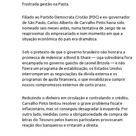
frustrada gestão na Pasta.
Filiado ao Partido Democrata Cristão (PDC) e ex-governador
de São Paulo, Carlos Alberto de Carvalho Pinto havia sido
nomeado seis meses antes, numa tentativa de Jango de se
reaproximar do empresariado e num momento em que a
situação econômica do país era dramática.
Ag. 
Sob o pretexto de que o governo brasileiro não honrara a
lho Pinto é carregado por correligionários
promessa de indenizar a Bond & Share — cuja subsidiária fora
encampada no governo gaúcho de Leonel Brizola — e não
fizera um programa de estabilização, os Estados Unidos
interromperam as negociações da dívida externa e os
programas de ajuda financeira, o que inviabilizava cumprir
nossos compromissos externos de curto prazo.
Reduzindo o dinheiro em circulação e controlando o crédito,
Carvalho Pinto tentou resolver o grave problema fiscal e
inflacionário, mas só conseguiu desagradar à esquerda. Por
outro lado, medidas como a obrigatoriedade de compra de
letras do Tesouro pelos bancos particulares provocaram
reação dos banqueiros e irritaram a direita.