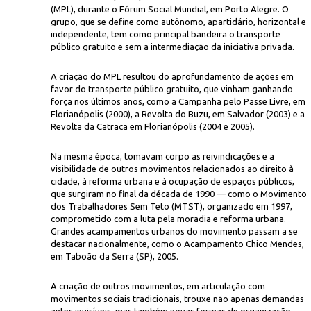
(MPL), durante o Fórum Social Mundial, em Porto Alegre. O
grupo, que se define como autônomo, apartidário, horizontal e
independente, tem como principal bandeira o transporte
público gratuito e sem a intermediação da iniciativa privada.
A criação do MPL resultou do aprofundamento de ações em
favor do transporte público gratuito, que vinham ganhando
força nos últimos anos, como a Campanha pelo Passe Livre, em
Florianópolis (2000), a Revolta do Buzu, em Salvador (2003) e a
Site Tar
rum Social Mundial de 2005, em Porto Alegre
Revolta da Catraca em Florianópolis (2004 e 2005).
Na mesma época, tomavam corpo as reivindicações e a
visibilidade de outros movimentos relacionados ao direito à
cidade, à reforma urbana e à ocupação de espaços públicos,
que surgiram no final da década de 1990 — como o Movimento
dos Trabalhadores Sem Teto (MTST), organizado em 1997,
comprometido com a luta pela moradia e reforma urbana.
Grandes acampamentos urbanos do movimento passam a se
destacar nacionalmente, como o Acampamento Chico Mendes,
em Taboão da Serra (SP), 2005.
A criação de outros movimentos, em articulação com
movimentos sociais tradicionais, trouxe não apenas demandas