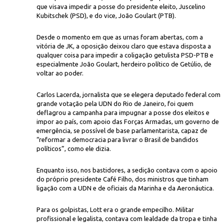
que visava impedir a posse do presidente eleito, Juscelino
Kubitschek (PSD), e do vice, João Goulart (PTB).
Desde o momento em que as urnas foram abertas, com a
vitória de JK, a oposição deixou claro que estava disposta a
qualquer coisa para impedir a coligação getulista PSD-PTB e
especialmente João Goulart, herdeiro político de Getúlio, de
voltar ao poder.
CPD
esidente recém-empossado Café Filho, observado pelo brigadeiro Eduard
Carlos Lacerda, jornalista que se elegera deputado federal com
grande votação pela UDN do Rio de Janeiro, foi quem
deflagrou a campanha para impugnar a posse dos eleitos e
impor ao país, com apoio das Forças Armadas, um governo de
emergência, se possível de base parlamentarista, capaz de
“reformar a democracia para livrar o Brasil de bandidos
políticos”, como ele dizia.
Enquanto isso, nos bastidores, a sedição contava com o apoio
do próprio presidente Café Filho, dos ministros que tinham
ligação com a UDN e de oficiais da Marinha e da Aeronáutica.
Para os golpistas, Lott era o grande empecilho. Militar
profissional e legalista, contava com lealdade da tropa e tinha