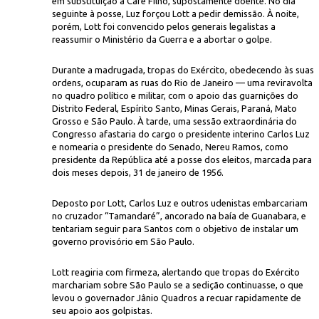
em substituição a Café Filho, supostamente doente. No dia
seguinte à posse, Luz forçou Lott a pedir demissão. À noite,
porém, Lott foi convencido pelos generais legalistas a
reassumir o Ministério da Guerra e a abortar o golpe.
Durante a madrugada, tropas do Exército, obedecendo às suas
ordens, ocuparam as ruas do Rio de Janeiro — uma reviravolta
no quadro político e militar, com o apoio das guarnições do
Distrito Federal, Espírito Santo, Minas Gerais, Paraná, Mato
Grosso e São Paulo. À tarde, uma sessão extraordinária do
Congresso afastaria do cargo o presidente interino Carlos Luz
e nomearia o presidente do Senado, Nereu Ramos, como
presidente da República até a posse dos eleitos, marcada para
dois meses depois, 31 de janeiro de 1956.
Deposto por Lott, Carlos Luz e outros udenistas embarcariam
no cruzador “Tamandaré”, ancorado na baía de Guanabara, e
tentariam seguir para Santos com o objetivo de instalar um
governo provisório em São Paulo.
Lott reagiria com firmeza, alertando que tropas do Exército
marchariam sobre São Paulo se a sedição continuasse, o que
levou o governador Jânio Quadros a recuar rapidamente de
seu apoio aos golpistas.