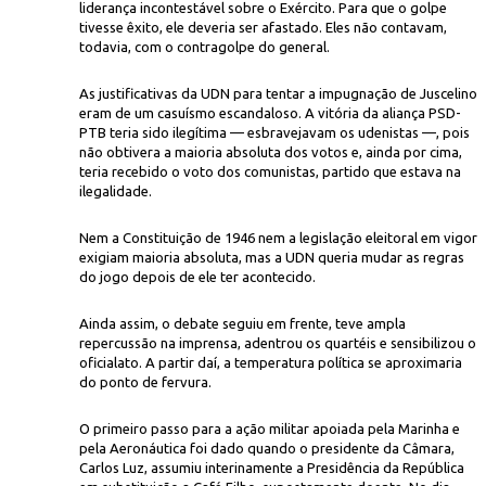
liderança incontestável sobre o Exército. Para que o golpe
tivesse êxito, ele deveria ser afastado. Eles não contavam,
todavia, com o contragolpe do general.
As justificativas da UDN para tentar a impugnação de Juscelino
eram de um casuísmo escandaloso. A vitória da aliança PSD-
PTB teria sido ilegítima — esbravejavam os udenistas —, pois
não obtivera a maioria absoluta dos votos e, ainda por cima,
teria recebido o voto dos comunistas, partido que estava na
ilegalidade.
Nem a Constituição de 1946 nem a legislação eleitoral em vigor
exigiam maioria absoluta, mas a UDN queria mudar as regras
do jogo depois de ele ter acontecido.
Ainda assim, o debate seguiu em frente, teve ampla
repercussão na imprensa, adentrou os quartéis e sensibilizou o
oficialato. A partir daí, a temperatura política se aproximaria
do ponto de fervura.
O primeiro passo para a ação militar apoiada pela Marinha e
pela Aeronáutica foi dado quando o presidente da Câmara,
Carlos Luz, assumiu interinamente a Presidência da República