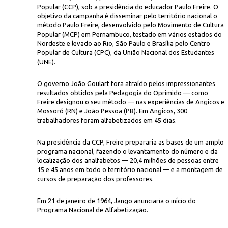
Popular (CCP), sob a presidência do educador Paulo Freire. O
objetivo da campanha é disseminar pelo território nacional o
método Paulo Freire, desenvolvido pelo Movimento de Cultura
Popular (MCP) em Pernambuco, testado em vários estados do
Nordeste e levado ao Rio, São Paulo e Brasília pelo Centro
Popular de Cultura (CPC), da União Nacional dos Estudantes
(UNE).
O governo João Goulart fora atraído pelos impressionantes
Acervo Paulo
)
participa
do curso de capacitação de professores em Angicos (RN)
resultados obtidos pela Pedagogia do Oprimido — como
Freire designou o seu método — nas experiências de Angicos e
Mossoró (RN) e João Pessoa (PB). Em Angicos, 300
trabalhadores foram alfabetizados em 45 dias.
Na presidência da CCP, Freire prepararia as bases de um amplo
programa nacional, fazendo o levantamento do número e da
localização dos analfabetos — 20,4 milhões de pessoas entre
15 e 45 anos em todo o território nacional — e a montagem de
cursos de preparação dos professores.
Em 21 de janeiro de 1964, Jango anunciaria o início do
Programa Nacional de Alfabetização.