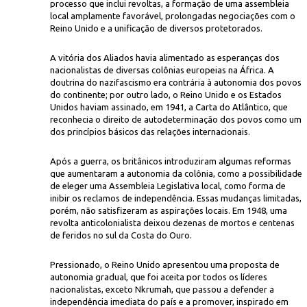
processo que inclui revoltas, a formação de uma assembleia
local amplamente favorável, prolongadas negociações com o
Reino Unido e a unificação de diversos protetorados.
A vitória dos Aliados havia alimentado as esperanças dos
nacionalistas de diversas colônias europeias na África. A
doutrina do nazifascismo era contrária à autonomia dos povos
do continente; por outro lado, o Reino Unido e os Estados
Unidos haviam assinado, em 1941, a Carta do Atlântico, que
National Archives UK/Wikimedia 
reconhecia o direito de autodeterminação dos povos como um
Gana, pórtico homenageia a independência do país
dos princípios básicos das relações internacionais.
Após a guerra, os britânicos introduziram algumas reformas
que aumentaram a autonomia da colônia, como a possibilidade
de eleger uma Assembleia Legislativa local, como forma de
inibir os reclamos de independência. Essas mudanças limitadas,
porém, não satisfizeram as aspirações locais. Em 1948, uma
revolta anticolonialista deixou dezenas de mortos e centenas
de feridos no sul da Costa do Ouro.
Pressionado, o Reino Unido apresentou uma proposta de
autonomia gradual, que foi aceita por todos os líderes
nacionalistas, exceto Nkrumah, que passou a defender a
independência imediata do país e a promover, inspirado em