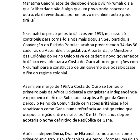
Mahatma Gandhi, atos de desobediência civil. Nkrumah dizia
que “a liberdade não é algo que um povo pode conceder a
outro: ela é reivindicada por um povo e nenhum outro pode
tirá-la”.
Nkrumah foi preso pelos britânicos em 1951, mas isso só
contribuiu para torná-lo ainda mais popular. Seu partido, a
Convenção do Partido Popular, acabou preenchendo 34 das 38
cadeiras da Assembleia Legislativa. A partir daí, o Ministério
das Colônias do Reino Unido teve de ceder: o novo governador
britânico enviado para a Costa do Ouro abriu negociações com
Nkrumah para a construção de um governo que possibilitasse
o fim do regime colonial.
Assim, em março de 1957, a Costa do Ouro se tornou o
primeiro país da África Ocidental a conquistar a independência
e o primeiro da África Subsaariana após a Segunda Guerra.
Deixou o Reino da Comunidade de Nações Britânicas e foi
rebatizado como Gana, numa referência ao antigo reino que
ocupou a região entre os séculos 10 e 15. Três anos depois,
adotaria o nome definitivo de República de Gana.
Após a independência, Kwame Nkrumah tomou posse como
primeiro-ministro. Pan-africanista, ele tentou formar uma união