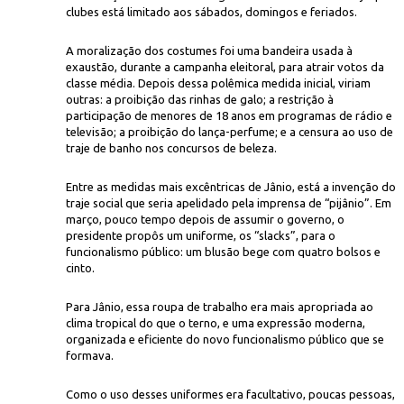
clubes está limitado aos sábados, domingos e feriados.
A moralização dos costumes foi uma bandeira usada à
exaustão, durante a campanha eleitoral, para atrair votos da
classe média. Depois dessa polêmica medida inicial, viriam
outras: a proibição das rinhas de galo; a restrição à
participação de menores de 18 anos em programas de rádio e
televisão; a proibição do lança-perfume; e a censura ao uso de
traje de banho nos concursos de beleza.
Icon
 cosmonauta soviético Iúri Gagárin, em 3 de agosto de 1961
Entre as medidas mais excêntricas de Jânio, está a invenção do
traje social que seria apelidado pela imprensa de “pijânio”. Em
março, pouco tempo depois de assumir o governo, o
presidente propôs um uniforme, os “slacks”, para o
funcionalismo público: um blusão bege com quatro bolsos e
cinto.
Para Jânio, essa roupa de trabalho era mais apropriada ao
clima tropical do que o terno, e uma expressão moderna,
organizada e eficiente do novo funcionalismo público que se
formava.
Como o uso desses uniformes
era facultativo, poucas pessoas,