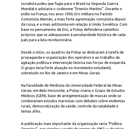
socialista judeu que fugiu para o Brasil na Segunda Guerra
Mundial e adotaria o codinome “Ernesto Martins”. Durante o
exílio na França, nos anos 1930, Eric militara no Partido
Comunista Alemão, a mais forte agremiação comunista depois
da russa, e a mais autônoma em relação à União Soviética. Com
base no pensamento de Eric, a Polop defenderia caminhos
próprios que se adequassem à peculiaridade histórica de cada
país para a luta revolucionária.
Desde o início, os quadros da Polop se dedicaram à tarefa de
propaganda e organização dos operários e ao trabalho de
agitação política e intervenção teórica nas forças de esquerda.
O grupo teria forte atuação no movimento estudantil,
sobretudo no Rio de Janeiro e em Minas Gerais.
Na Faculdade de Medicina da Universidade Federal de Minas
Gerais, em Belo Horizonte, a Polop criaria o Grupo de Estudos
Médicos (GEM), base de arregimentação de massas onde se
combinariam estudos marxistas com debates sobre endemias
rurais, democratização da saúde, controle da natalidade e
temas afins.
A publicação mais importante da organização seria “Política
Operária”, que circulou a partir de janeiro de 1962 — de início