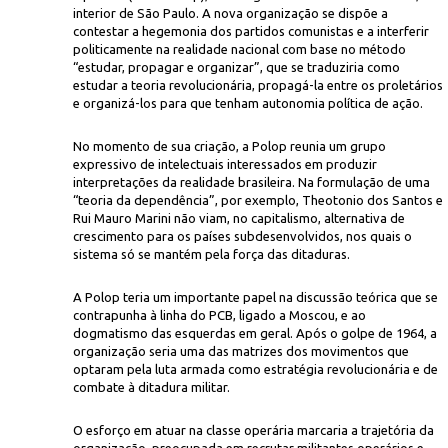
interior de São Paulo. A nova organização se dispõe a
contestar a hegemonia dos partidos comunistas e a interferir
politicamente na realidade nacional com base no método
“estudar, propagar e organizar”, que se traduziria como
estudar a teoria revolucionária, propagá-la entre os proletários
e organizá-los para que tenham autonomia política de ação.
No momento de sua criação, a Polop reunia um grupo
expressivo de intelectuais interessados em produzir
Projeto Repúbli
a",
da organização Polop, edição nº 10 (29/1/1964 a 4/2/1964)
interpretações da realidade brasileira. Na formulação de uma
“teoria da dependência”, por exemplo, Theotonio dos Santos e
Rui Mauro Marini não viam, no capitalismo, alternativa de
crescimento para os países subdesenvolvidos, nos quais o
sistema só se mantém pela força das ditaduras.
A Polop teria um importante papel na discussão teórica que se
contrapunha à linha do PCB, ligado a Moscou, e ao
dogmatismo das esquerdas em geral. Após o golpe de 1964, a
organização seria uma das matrizes dos movimentos que
optaram pela luta armada como estratégia revolucionária e de
combate à ditadura militar.
O esforço em atuar na classe operária marcaria a trajetória da