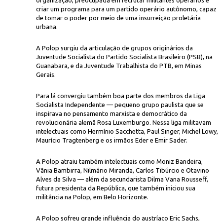
organização, preocupada em recrutar militantes operários e
criar um programa para um partido operário autônomo, capaz
de tomar o poder por meio de uma insurreição proletária
urbana.
A Polop surgiu da articulação de grupos originários da
Juventude Socialista do Partido Socialista Brasileiro (PSB), na
Guanabara, e da Juventude Trabalhista do PTB, em Minas
Gerais.
Para lá convergiu também boa parte dos membros da Liga
Socialista Independente — pequeno grupo paulista que se
inspirava no pensamento marxista e democrático da
revolucionária alemã Rosa Luxemburgo. Nessa liga militavam
intelectuais como Hermínio Sacchetta, Paul Singer, Michel Löwy,
Maurício Tragtenberg e os irmãos Eder e Emir Sader.
A Polop atraiu também intelectuais como Moniz Bandeira,
Vânia Bambirra, Nilmário Miranda, Carlos Tibúrcio e Otavino
Alves da Silva — além da secundarista Dilma Vana Rousseff,
futura presidenta da República, que também iniciou sua
militância na Polop, em Belo Horizonte.
A Polop sofreu grande influência do austríaco Eric Sachs,