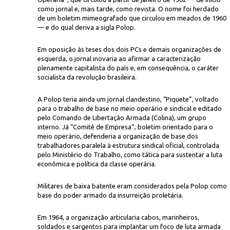
como jornal e, mais tarde, como revista. O nome foi herdado
de um boletim mimeografado que circulou em meados de 1960
— e do qual deriva a sigla Polop.
Em oposição às teses dos dois PCs e demais organizações de
esquerda, o jornal inovaria ao afirmar a caracterização
plenamente capitalista do país e, em consequência, o caráter
socialista da revolução brasileira.
A Polop teria ainda um jornal clandestino, “Piquete”, voltado
para o trabalho de base no meio operário e sindical e editado
pelo Comando de Libertação Armada (Colina), um grupo
interno. Já “Comitê de Empresa”, boletim orientado para o
meio operário, defenderia a organização de base dos
trabalhadores paralela à estrutura sindical oficial, controlada
pelo Ministério do Trabalho, como tática para sustentar a luta
econômica e política da classe operária.
Militares de baixa batente eram considerados pela Polop como
base do poder armado da insurreição proletária.
Em 1964, a organização articularia cabos, marinheiros,
soldados e sargentos para implantar um foco de luta armada