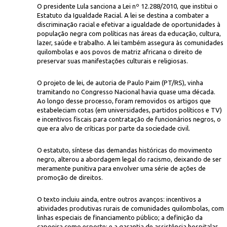
O presidente Lula sanciona a Lei nº 12.288/2010, que institui o
Estatuto da Igualdade Racial. A lei se destina a combater a
discriminação racial e efetivar a igualdade de oportunidades à
população negra com políticas nas áreas da educação, cultura,
lazer, saúde e trabalho. A lei também assegura às comunidades
quilombolas e aos povos de matriz africana o direito de
preservar suas manifestações culturais e religiosas.
O projeto de lei, de autoria de Paulo Paim (PT/RS), vinha
José C
aprovação do estatuto após quase dez anos
tramitando no Congresso Nacional havia quase uma década.
Ao longo desse processo, foram removidos os artigos que
estabeleciam cotas (em universidades, partidos políticos e TV)
e incentivos fiscais para contratação de funcionários negros, o
que era alvo de críticas por parte da sociedade civil.
O estatuto, síntese das demandas históricas do movimento
negro, alterou a abordagem legal do racismo, deixando de ser
meramente punitiva para envolver uma série de ações de
promoção de direitos.
O texto incluiu ainda, entre outros avanços: incentivos a
atividades produtivas rurais de comunidades quilombolas, com
linhas especiais de financiamento público; a definição da
capoeira como esporte; e a garantia de assistência hospitalar