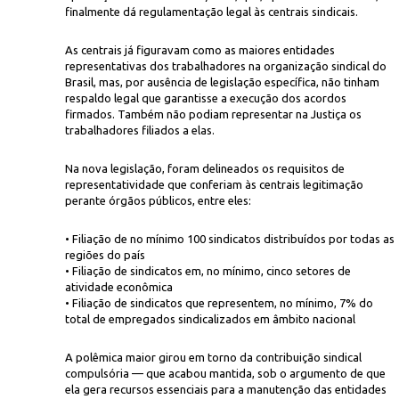
finalmente dá regulamentação legal às centrais sindicais.
As centrais já figuravam como as maiores entidades
representativas dos trabalhadores na organização sindical do
Brasil, mas, por ausência de legislação específica, não tinham
respaldo legal que garantisse a execução dos acordos
firmados. Também não podiam representar na Justiça os
trabalhadores filiados a elas.
Jaélcio Santana/Força Sindical/Fotos
os anos posteriores à lei
Na nova legislação, foram delineados os requisitos de
representatividade que conferiam às centrais legitimação
perante órgãos públicos, entre eles:
• Filiação de no mínimo 100 sindicatos distribuídos por todas as
regiões do país
• Filiação de sindicatos em, no mínimo, cinco setores de
atividade econômica
• Filiação de sindicatos que representem, no mínimo, 7% do
total de empregados sindicalizados em âmbito nacional
A polêmica maior girou em torno da contribuição sindical
compulsória — que acabou mantida, sob o argumento de que
ela gera recursos essenciais para a manutenção das entidades