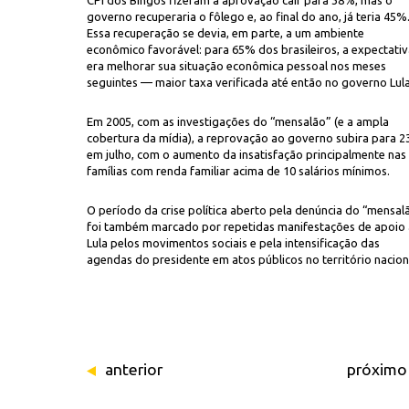
CPI dos Bingos fizeram a aprovação cair para 38%, mas o
governo recuperaria o fôlego e, ao final do ano, já teria 45%
Essa recuperação se devia, em parte, a um ambiente
econômico favorável: para 65% dos brasileiros, a expectati
era melhorar sua situação econômica pessoal nos meses
seguintes — maior taxa verificada até então no governo Lula
Em 2005, com as investigações do “mensalão” (e a ampla
cobertura da mídia), a reprovação ao governo subira para 
em julho, com o aumento da insatisfação principalmente nas
famílias com renda familiar acima de 10 salários mínimos.
O período da crise política aberto pela denúncia do “mensal
foi também marcado por repetidas manifestações de apoio 
Lula pelos movimentos sociais e pela intensificação das
agendas do presidente em atos públicos no território nacion
anterior
próximo