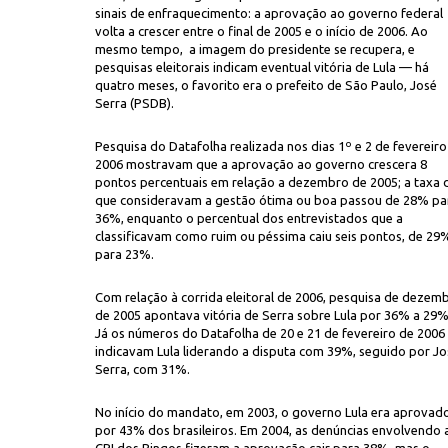
sinais de enfraquecimento: a aprovação ao governo federal
volta a crescer entre o final de 2005 e o início de 2006. Ao
mesmo tempo, a imagem do presidente se recupera, e
pesquisas eleitorais indicam eventual vitória de Lula — há
quatro meses, o favorito era o prefeito de São Paulo, José
Serra (PSDB).
Pesquisa do Datafolha realizada nos dias 1º e 2 de fevereiro
2006 mostravam que a aprovação ao governo crescera 8
e política perde o fôlego, e Lula volta a liderar
pontos percentuais em relação a dezembro de 2005; a taxa 
que consideravam a gestão ótima ou boa passou de 28% pa
36%, enquanto o percentual dos entrevistados que a
classificavam como ruim ou péssima caiu seis pontos, de 29
para 23%.
Com relação à corrida eleitoral de 2006, pesquisa de dezem
de 2005 apontava vitória de Serra sobre Lula por 36% a 29%
Já os números do Datafolha de 20 e 21 de fevereiro de 2006
indicavam Lula liderando a disputa com 39%, seguido por Jo
Serra, com 31%.
No início do mandato, em 2003, o governo Lula era aprovad
por 43% dos brasileiros. Em 2004, as denúncias envolvendo 