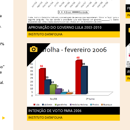
.
P
I
va
.
APROVAÇÃO DO GOVERNO LULA 2003-2010
INSTITUTO DATAFOLHA
23%
ão”
A
a
I
al.
INTENÇÃO DE VOTO PARA 2006
INSTITUTO DATAFOLHA