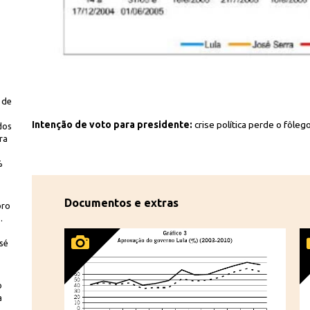
 de
Reprodução
Intenção de voto para presidente:
crise política perde o fôlego,
dos
ra
%
Documentos e extras
bro
.
sé
o
a