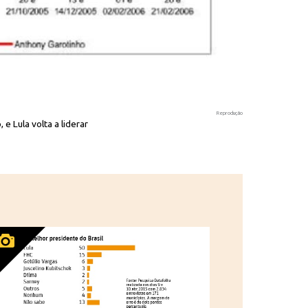
Reprodução
 e Lula volta a liderar
Intenção de v