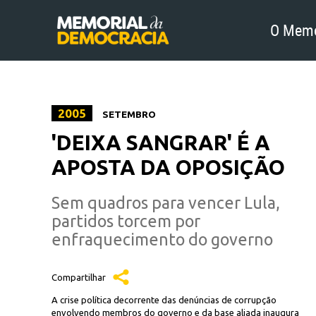
O Memo
2005
SETEMBRO
Rep
'DEIXA SANGRAR' É A
 por cartunistas
APOSTA DA OPOSIÇÃO
Sem quadros para vencer Lula,
partidos torcem por
enfraquecimento do governo
Compartilhar
A crise política decorrente das denúncias de corrupção
envolvendo membros do governo e da base aliada inaugura