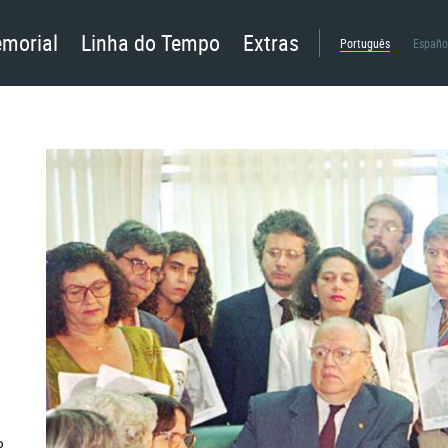
morial
Linha do Tempo
Extras
Português
Españo
o