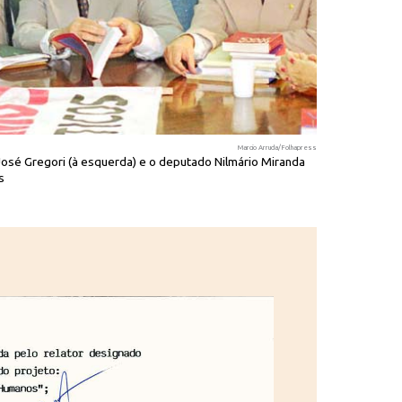
Marcio Arruda/Folhapress
José Gregori (à esquerda) e o deputado Nilmário Miranda
O ministro da 
s
(à direita), se