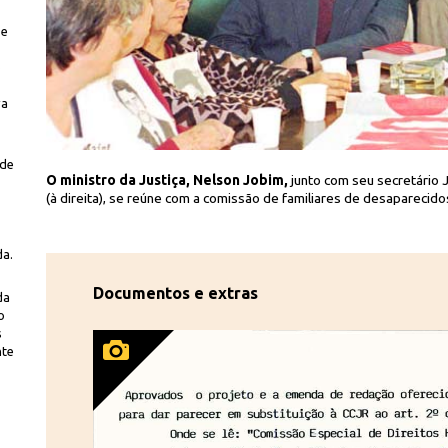
 e
o
va
 de
da/Folhapress
iranda
O ministro da Justiça, Nelson Jobim,
junto com seu secretário 
(à direita), se reúne com a comissão de familiares de desaparecido
da.
Documentos e extras
da
o
s
nte