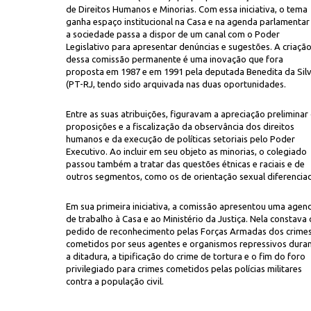
de Direitos Humanos e Minorias. Com essa iniciativa, o tema
ganha espaço institucional na Casa e na agenda parlamentar
a sociedade passa a dispor de um canal com o Poder
Legislativo para apresentar denúncias e sugestões. A criaçã
dessa comissão permanente é uma inovação que fora
proposta em 1987 e em 1991 pela deputada Benedita da Sil
(PT-RJ, tendo sido arquivada nas duas oportunidades.
Entre as suas atribuições, figuravam a apreciação preliminar
Marcio Arru
to com seu secretário José Gregori (à esquerda) e o deputado Nilmário M
proposições e a fiscalização da observância dos direitos
iliares de desaparecidos
humanos e da execução de políticas setoriais pelo Poder
Executivo. Ao incluir em seu objeto as minorias, o colegiado
passou também a tratar das questões étnicas e raciais e de
outros segmentos, como os de orientação sexual diferencia
Em sua primeira iniciativa, a comissão apresentou uma agen
de trabalho à Casa e ao Ministério da Justiça. Nela constava 
pedido de reconhecimento pelas Forças Armadas dos crime
cometidos por seus agentes e organismos repressivos dura
a ditadura, a tipificação do crime de tortura e o fim do foro
privilegiado para crimes cometidos pelas polícias militares
contra a população civil.