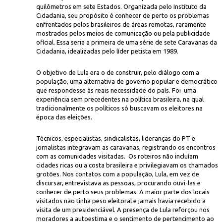
quilômetros em sete Estados. Organizada pelo Instituto da
Cidadania, seu propósito é conhecer de perto os problemas
enfrentados pelos brasileiros de áreas remotas, raramente
mostrados pelos meios de comunicação ou pela publicidade
oficial. Essa seria a primeira de uma série de sete Caravanas da
Cidadania, idealizadas pelo líder petista em 1989.
O objetivo de Lula era o de construir, pelo diálogo com a
população, uma alternativa de governo popular e democrático
Paulo Giandalia/Fol
rada das Caravanas da Cidadania
que respondesse às reais necessidade do país. Foi uma
experiência sem precedentes na política brasileira, na qual
tradicionalmente os políticos só buscavam os eleitores na
época das eleições.
Técnicos, especialistas, sindicalistas, lideranças do PT e
jornalistas integravam as caravanas, registrando os encontros
com as comunidades visitadas. Os roteiros não incluíam
cidades ricas ou a costa brasileira e privilegiavam os chamados
grotões. Nos contatos com a população, Lula, em vez de
discursar, entrevistava as pessoas, procurando ouvi-las e
conhecer de perto seus problemas. A maior parte dos locais
visitados não tinha peso eleitoral e jamais havia recebido a
visita de um presidenciável. A presença de Lula reforçou nos
moradores a autoestima e o sentimento de pertencimento ao