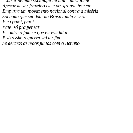
"Mas o Betinho sociólogo na luta contra fome
Apesar de ser franzino ele é um grande homem
Empurra um movimento nacional contra a miséria
Sabendo que sua luta no Brasil ainda é séria
E eu parei, parei
Parei só pra pensar
E contra a fome é que eu vou lutar
E só assim a guerra vai ter fim
Se dermos as mãos juntos com o Betinho"